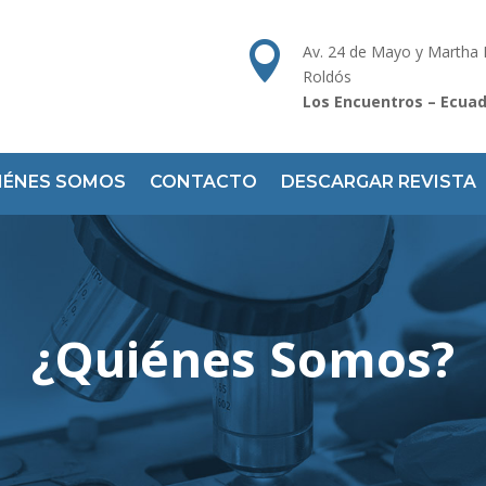

Av. 24 de Mayo y Martha
Roldós
Los Encuentros – Ecua
IÉNES SOMOS
CONTACTO
DESCARGAR REVISTA
¿Quiénes Somos?