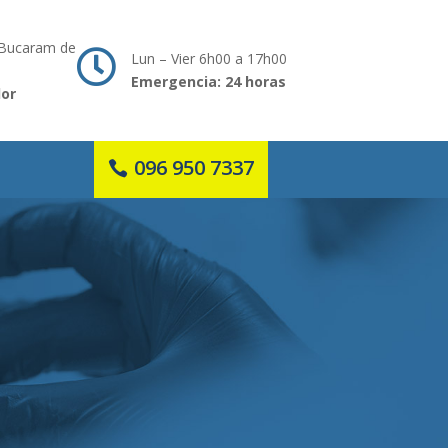
 Bucaram de

Lun – Vier 6h00 a 17h00
Emergencia: 24 horas
dor
096 950 7337